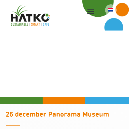
Ga
naar
de
inhoud
25 december Panorama Museum