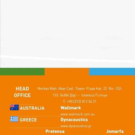
HEAD
Merkez Mah. Akar Cad.
iTower Plaza Kat: 22 No: 152-
OFFICE
153,
34384 Şişli – Istanbul/Turkiye
T: +90 (212) 812 34 31
Wallmark
AUSTRALIA
www.wallmark.com.au
Dynacoustics
GREECE
www.dynacoustics.gr
Pretensa
Jomarfa