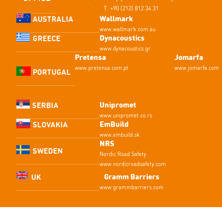
T: +90 (212) 812 34 31
Wallmark
AUSTRALIA
www.wallmark.com.au
Dynacoustics
GREECE
www.dynacoustics.gr
Pretensa
Jomarfa
www.pretensa.com.pt
www.jomarfa.com
PORTUGAL
Unipromet
SERBIA
www.unipromet.co.rs
EmBuild
SLOVAKIA
www.embuild.sk
NRS
SWEDEN
Nordic Road Safety
www.nordicroadsafety.com
Gramm Barriers
UK
www.grammbarriers.com