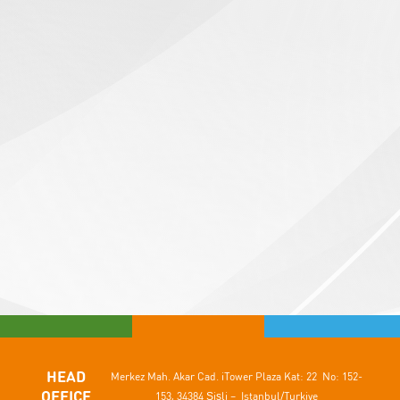
HEAD
Merkez Mah. Akar Cad.
iTower Plaza Kat: 22 No: 152-
OFFICE
153,
34384 Şişli – Istanbul/Turkiye