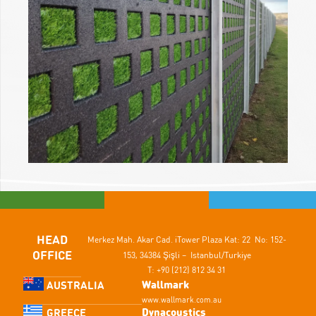
HEAD
Merkez Mah. Akar Cad.
iTower Plaza Kat: 22 No: 152-
OFFICE
153,
34384 Şişli – Istanbul/Turkiye
T: +90 (212) 812 34 31
Wallmark
AUSTRALIA
www.wallmark.com.au
Dynacoustics
GREECE