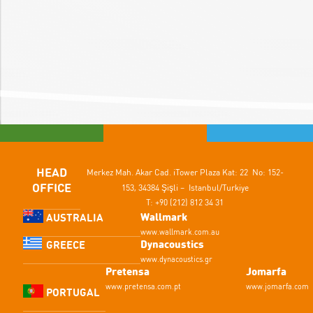
HEAD
Merkez Mah. Akar Cad.
iTower Plaza Kat: 22 No: 152-
OFFICE
153,
34384 Şişli – Istanbul/Turkiye
T: +90 (212) 812 34 31
Wallmark
AUSTRALIA
www.wallmark.com.au
Dynacoustics
GREECE
www.dynacoustics.gr
Pretensa
Jomarfa
www.pretensa.com.pt
www.jomarfa.com
PORTUGAL