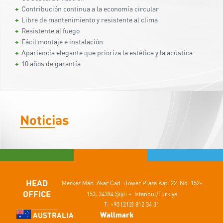
Contribución continua a la economía circular
Libre de mantenimiento y resistente al clima
Resistente al fuego
Fácil montaje e instalación
Apariencia elegante que prioriza la estética y la acústica
10 años de garantía
Noticias
HEAD
Merkez Mah. Akar Cad.
iTower Plaza Kat: 22 No: 152-
OFFICE
153,
34384 Şişli – Istanbul/Turkiye
T: +90 (212) 812 34 31
Wallmark
AUSTRALIA