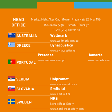
HEAD
Merkez Mah. Akar Cad.
iTower Plaza Kat: 22 No: 152-
OFFICE
153,
34384 Şişli – Istanbul/Turkiye
T: +90 (212) 812 34 31
Wallmark
AUSTRALIA
www.wallmark.com.au
Dynacoustics
GREECE
www.dynacoustics.gr
Pretensa
Jomarfa
www.pretensa.com.pt
www.jomarfa.com
PORTUGAL
Unipromet
SERBIA
www.unipromet.co.rs
EmBuild
SLOVAKIA
www.embuild.sk
NRS
SWEDEN
Nordic Road Safety
www.nordicroadsafety.com