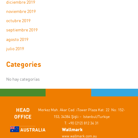
diciembre 2019
noviembre 2019
octubre 2019
septiembre 2019
agosto 2019
julio 2019
Categories
No hay categorías
HEAD
Merkez Mah. Akar Cad.
iTower Plaza Kat: 22 No: 152-
OFFICE
153,
34384 Şişli – Istanbul/Turkiye
T: +90 (212) 812 34 31
Wallmark
AUSTRALIA
www.wallmark.com.au