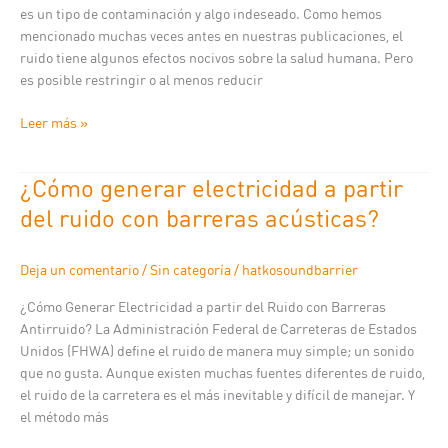
es un tipo de contaminación y algo indeseado. Como hemos
son
mencionado muchas veces antes en nuestras publicaciones, el
las
ruido tiene algunos efectos nocivos sobre la salud humana. Pero
Soluciones?
es posible restringir o al menos reducir
Leer más »
¿Cómo generar electricidad a partir
¿Cómo
generar
del ruido con barreras acústicas?
electricidad
a
Deja un comentario
/
Sin categoría
/
hatkosoundbarrier
partir
del
¿Cómo Generar Electricidad a partir del Ruido con Barreras
ruido
Antirruido? La Administración Federal de Carreteras de Estados
con
Unidos (FHWA) define el ruido de manera muy simple; un sonido
barreras
que no gusta. Aunque existen muchas fuentes diferentes de ruido,
acústicas?
el ruido de la carretera es el más inevitable y difícil de manejar. Y
el método más