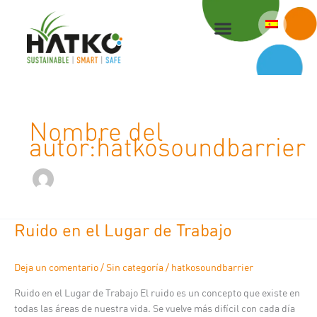
Ir
al
contenido
Nombre del
autor:hatkosoundbarrier
Ruido en el Lugar de Trabajo
Ruido
en
el
Deja un comentario
/
Sin categoría
/
hatkosoundbarrier
Lugar
de
Ruido en el Lugar de Trabajo El ruido es un concepto que existe en
Trabajo
todas las áreas de nuestra vida. Se vuelve más difícil con cada día