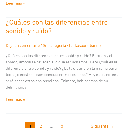
Leer más »
¿Cuáles son las diferencias entre
¿Cuáles
son
sonido y ruido?
las
diferencias
Deja un comentario
/
Sin categoría
/
hatkosoundbarrier
entre
sonido
¿Cuáles son las diferencias entre sonido y ruido? El ruido y el
y
sonido, ambos se refieren a lo que escuchamos. Pero ¿cuál es la
ruido?
diferencia entre sonido y ruido? ¿Es la distinción la misma para
todos, o existen discrepancias entre personas? Hoy nuestro tema
será sobre estos dos términos. Primero, hablaremos de su
definición, y
Leer más »
1
2
…
5
Siguiente
→