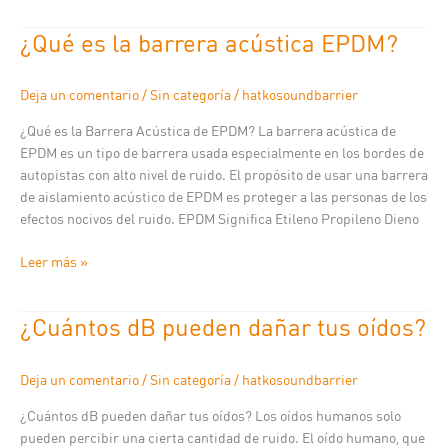
¿Qué es la barrera acústica EPDM?
¿Qué
es
la
Deja un comentario
/
Sin categoría
/
hatkosoundbarrier
barrera
acústica
¿Qué es la Barrera Acústica de EPDM? La barrera acústica de
EPDM?
EPDM es un tipo de barrera usada especialmente en los bordes de
autopistas con alto nivel de ruido. El propósito de usar una barrera
de aislamiento acústico de EPDM es proteger a las personas de los
efectos nocivos del ruido. EPDM Significa Etileno Propileno Dieno
Leer más »
¿Cuántos dB pueden dañar tus oídos?
¿Cuántos
dB
pueden
Deja un comentario
/
Sin categoría
/
hatkosoundbarrier
dañar
tus
¿Cuántos dB pueden dañar tus oídos? Los oídos humanos solo
oídos?
pueden percibir una cierta cantidad de ruido. El oído humano, que