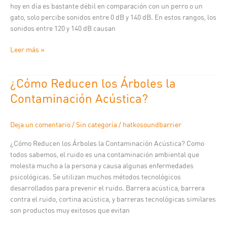
hoy en día es bastante débil en comparación con un perro o un
gato, solo percibe sonidos entre 0 dB y 140 dB. En estos rangos, los
sonidos entre 120 y 140 dB causan
Leer más »
¿Cómo Reducen los Árboles la
¿Cómo
Reducen
Contaminación Acústica?
los
Árboles
Deja un comentario
/
Sin categoría
/
hatkosoundbarrier
la
Contaminación
¿Cómo Reducen los Árboles la Contaminación Acústica? Como
Acústica?
todos sabemos, el ruido es una contaminación ambiental que
molesta mucho a la persona y causa algunas enfermedades
psicológicas. Se utilizan muchos métodos tecnológicos
desarrollados para prevenir el ruido. Barrera acústica, barrera
contra el ruido, cortina acústica, y barreras tecnológicas similares
son productos muy exitosos que evitan