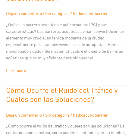
Acústica
de
Deja un comentario
/
Sin categoría
/
hatkosoundbarrier
Policarbonato
¿Qué es la barrera acústica de policarbonato (PC) y sus
(PC)
características? Las barreras acústicas se han convertido en un
y
elemento muy crucial en la vida moderna de la ciudad,
sus
especialmente para quienes viven cerca de autopistas. Hemos
Características?
mencionado y dado información útil sobre el diseño de barreras
acústicas que es muy eficiente para bloquear el
Leer más »
Cómo Ocurre el Ruido del Tráfico y
Cómo
Ocurre
Cuáles son las Soluciones?
el
Ruido
Deja un comentario
/
Sin categoría
/
hatkosoundbarrier
del
Tráfico
¿Cómo ocurre el ruido del tráfico y cuáles son las soluciones? La
y
contaminación acústica, como podemos entender por su nombre,
Cuáles