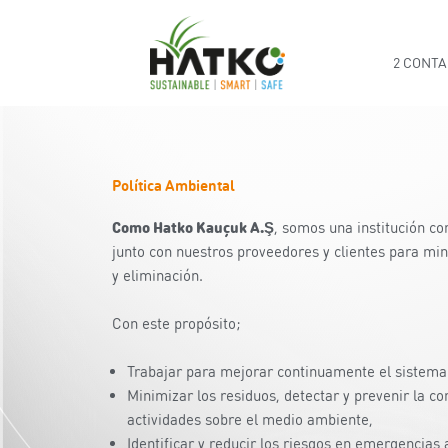
Ir
al
contenido
2 CONTA
Política Ambiental
Como Hatko Kauçuk A.Ş
, somos una institución c
junto con nuestros proveedores y clientes para mi
y eliminación.
Con este propósito;
Trabajar para mejorar continuamente el sistema
Minimizar los residuos, detectar y prevenir la c
actividades sobre el medio ambiente,
Identificar y reducir los riesgos en emergencias