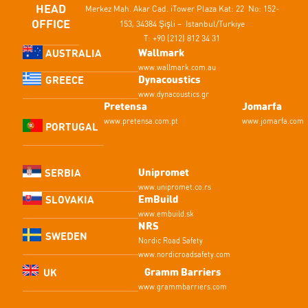
HEAD
Merkez Mah. Akar Cad.
iTower Plaza Kat: 22 No: 152-
OFFICE
153,
34384 Şişli – Istanbul/Turkiye
T: +90 (212) 812 34 31
Wallmark
AUSTRALIA
www.wallmark.com.au
Dynacoustics
GREECE
www.dynacoustics.gr
Pretensa
Jomarfa
www.pretensa.com.pt
www.jomarfa.com
PORTUGAL
Unipromet
SERBIA
www.unipromet.co.rs
EmBuild
SLOVAKIA
www.embuild.sk
NRS
SWEDEN
Nordic Road Safety
www.nordicroadsafety.com
Gramm Barriers
UK
www.grammbarriers.com