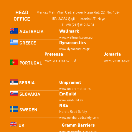
HEAD
Merkez Mah. Akar Cad.
iTower Plaza Kat: 22 No: 152-
OFFICE
153,
34384 Şişli – Istanbul/Turkiye
T: +90 (212) 812 34 31
Wallmark
AUSTRALIA
www.wallmark.com.au
Dynacoustics
GREECE
www.dynacoustics.gr
Pretensa
Jomarfa
www.pretensa.com.pt
www.jomarfa.com
PORTUGAL
Unipromet
SERBIA
www.unipromet.co.rs
EmBuild
SLOVAKIA
www.embuild.sk
NRS
SWEDEN
Nordic Road Safety
www.nordicroadsafety.com
Gramm Barriers
UK
www.grammbarriers.com