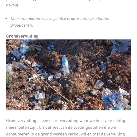
gevolg.
Daarom moeten we recyclebare, duurzame producten
produceren.
Grondvervuiling
Grondvervuiling is een soort vervuiling waar we heel voorzichtig
mee moeten zijn. Omdat veel van de voedingsstoffen die we
consumeren in de grond worden verbouwd en met de vervuiling