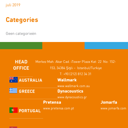
juli 2019
Categories
Geen categorieën
HEAD
Merkez Mah. Akar Cad.
iTower Plaza Kat: 22 No: 152-
OFFICE
153,
34384 Şişli – Istanbul/Turkiye
T: +90 (212) 812 34 31
Wallmark
AUSTRALIA
www.wallmark.com.au
Dynacoustics
GREECE
www.dynacoustics.gr
Pretensa
Jomarfa
www.pretensa.com.pt
www.jomarfa.com
PORTUGAL