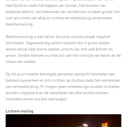
Veel factoren zoals het kappen van bomen, het bouwen van
wolkenkrabbers, het bebouwen van de kleinste stukken grond, het
niet opruimen van afval en scheve verstedelijking veroorzaken
beeldvervuiling.
Beeldvervuiling is een factor die onze visuele smaak negatief
beïnvloedt. Tegenwoordig willen mensen die in grote steden
wonen altijd naar kleine steden, provincies met veel bomen en
groen. Omdat mensen nu moe zijn van het uiterlijk van beton en de
chaos van steden.
Op dit punt moeten bevoegde personen aandacht besteden aan
bebossingswerken en zich richten op studies zoals het voorkomen
van verstedelijking. Er mogen geen willekeurige studies in steden
worden uitgevoerd en de resultaten van elke studie moeten
meerdere keren worden overwogen.
Lichtvervuiling