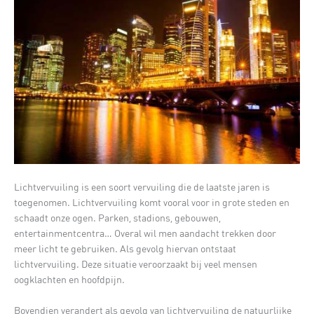
Lichtvervuiling is een soort vervuiling die de laatste jaren is
toegenomen. Lichtvervuiling komt vooral voor in grote steden en
schaadt onze ogen. Parken, stadions, gebouwen,
entertainmentcentra… Overal wil men aandacht trekken door
meer licht te gebruiken. Als gevolg hiervan ontstaat
lichtvervuiling. Deze situatie veroorzaakt bij veel mensen
oogklachten en hoofdpijn.
Bovendien verandert als gevolg van lichtvervuiling de natuurlijke