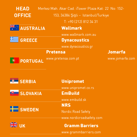
HEAD
Merkez Mah. Akar Cad.
iTower Plaza Kat: 22 No: 152-
OFFICE
153,
34384 Şişli – Istanbul/Turkiye
T: +90 (212) 812 34 31
Wallmark
AUSTRALIA
www.wallmark.com.au
Dynacoustics
GREECE
www.dynacoustics.gr
Pretensa
Jomarfa
www.pretensa.com.pt
www.jomarfa.com
PORTUGAL
Unipromet
SERBIA
www.unipromet.co.rs
EmBuild
SLOVAKIA
www.embuild.sk
NRS
SWEDEN
Nordic Road Safety
www.nordicroadsafety.com
Gramm Barriers
UK
www.grammbarriers.com