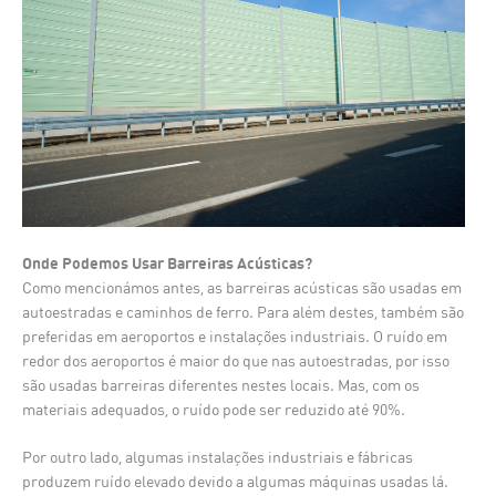
Onde Podemos Usar Barreiras Acústicas?
Como mencionámos antes, as barreiras acústicas são usadas em
autoestradas e caminhos de ferro. Para além destes, também são
preferidas em aeroportos e instalações industriais. O ruído em
redor dos aeroportos é maior do que nas autoestradas, por isso
são usadas barreiras diferentes nestes locais. Mas, com os
materiais adequados, o ruído pode ser reduzido até 90%.
Por outro lado, algumas instalações industriais e fábricas
produzem ruído elevado devido a algumas máquinas usadas lá.