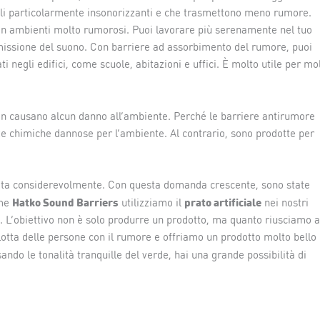
riali particolarmente insonorizzanti e che trasmettono meno rumore.
 in ambienti molto rumorosi. Puoi lavorare più serenamente nel tuo
smissione del suono. Con barriere ad assorbimento del rumore, puoi
ti negli edifici, come scuole, abitazioni e uffici. È molto utile per mo
n causano alcun danno all’ambiente. Perché le barriere antirumore
ze chimiche dannose per l’ambiente. Al contrario, sono prodotte per
tata considerevolmente. Con questa domanda crescente, sono state
Hatko Sound Barriers
prato artificiale
ome
utilizziamo il
nei nostri
llo. L’obiettivo non è solo produrre un prodotto, ma quanto riusciamo a
 lotta delle persone con il rumore e offriamo un prodotto molto bello
ndo le tonalità tranquille del verde, hai una grande possibilità di