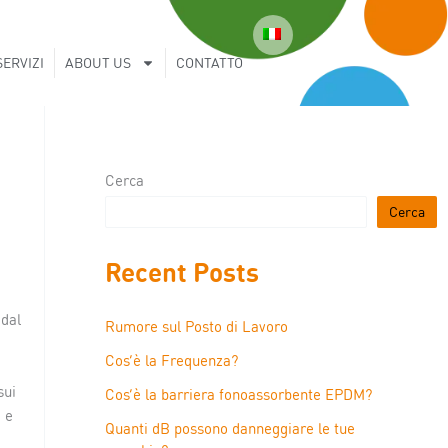
SERVIZI
ABOUT US
CONTATTO
Cerca
Cerca
Recent Posts
 dal
Rumore sul Posto di Lavoro
Cos’è la Frequenza?
sui
Cos’è la barriera fonoassorbente EPDM?
i e
Quanti dB possono danneggiare le tue