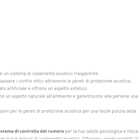
me un sistema di isolamento acustico trasparente.
ssare i confini ottici attraverso le pareti di protezione acustica.
to artificiale e offrono un aspetto estetico.
rono un aspetto naturale all’ambiente e garantiscono alle persone una
ri per le pareti di protezione acustica per una facile pulizia della
istema di controllo del rumore
per la tua salute psicologica e fisica.
re la tua misura di isolamento acustico. Offriamo i nostri prodotti al