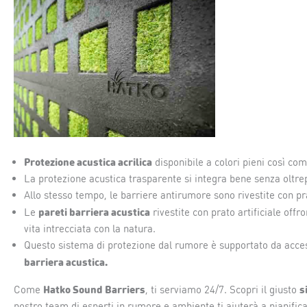
Protezione acustica acrilica
disponibile a colori pieni così co
La protezione acustica trasparente si integra bene senza oltrepa
Allo stesso tempo, le barriere antirumore sono rivestite con pra
pareti barriera acustica
Le
rivestite con prato artificiale off
vita intrecciata con la natura.
Questo sistema di protezione dal rumore è supportato da accesso
barriera acustica.
Hatko Sound Barriers
s
Come
, ti serviamo 24/7. Scopri il giusto
nostro team di esperti in rumore e ambiente ti aiuterà a pianifica