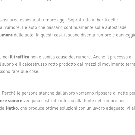
siasi area esposta al rumore oggi. Soprattutto ai bordi delle
 al rumore. Le auto che passano continuamente sulle autostrade
umore
delle auto. In questi casi, il suono diventa rumore e danneggi
il traffico
uindi
non è l’unica causa del rumore. Anche il processo di
il suono e il calcestruzzo rotto prodotto dai mezzi di movimento terr
ssono fare due cose.
. Perché le persone stanche dal lavoro vorranno riposare di notte pe
iere sonore
vengono costruite intorno alla fonte del rumore per
Hatko,
nda
che produce ottime soluzioni con un lavoro adeguato, vi a