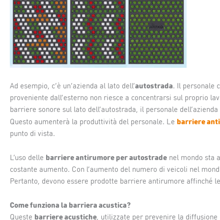
autostrada
Ad esempio, c’è un’azienda al lato dell’
. Il personale
proveniente dall’esterno non riesce a concentrarsi sul proprio lav
barriere sonore sul lato dell’autostrada, il personale dell’aziend
barriere ant
Questo aumenterà la produttività del personale. Le
punto di vista.
barriere antirumore per autostrade
L’uso delle
nel mondo sta a
costante aumento. Con l’aumento del numero di veicoli nel mond
Pertanto, devono essere prodotte barriere antirumore affinché l
Come funziona la barriera acustica?
barriere acustiche
Queste
, utilizzate per prevenire la diffusio