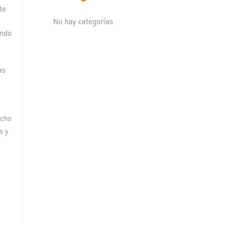
te
No hay categorías
ando
as
a
echo
s y