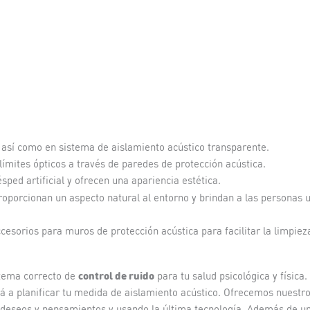
 así como en sistema de aislamiento acústico transparente.
límites ópticos a través de paredes de protección acústica.
ped artificial y ofrecen una apariencia estética.
proporcionan un aspecto natural al entorno y brindan a las personas 
cesorios para muros de protección acústica para facilitar la limpiez
control de ruido
stema correcto de
para tu salud psicológica y física.
á a planificar tu medida de aislamiento acústico. Ofrecemos nuestr
s deseos y pensamientos y usando la última tecnología. Además de u