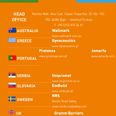
HEAD
Merkez Mah. Akar Cad.
iTower Plaza Kat: 22 No: 152-
OFFICE
153,
34384 Şişli – Istanbul/Turkiye
T: +90 (212) 812 34 31
Wallmark
AUSTRALIA
www.wallmark.com.au
Dynacoustics
GREECE
www.dynacoustics.gr
Pretensa
Jomarfa
www.pretensa.com.pt
www.jomarfa.com
PORTUGAL
Unipromet
SERBIA
www.unipromet.co.rs
EmBuild
SLOVAKIA
www.embuild.sk
NRS
SWEDEN
Nordic Road Safety
www.nordicroadsafety.com
Gramm Barriers
UK