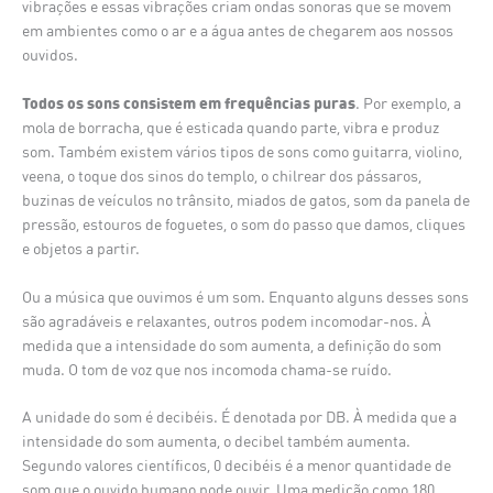
vibrações e essas vibrações criam ondas sonoras que se movem
em ambientes como o ar e a água antes de chegarem aos nossos
ouvidos.
Todos os sons consistem em frequências puras
. Por exemplo, a
mola de borracha, que é esticada quando parte, vibra e produz
som. Também existem vários tipos de sons como guitarra, violino,
veena, o toque dos sinos do templo, o chilrear dos pássaros,
buzinas de veículos no trânsito, miados de gatos, som da panela de
pressão, estouros de foguetes, o som do passo que damos, cliques
e objetos a partir.
Ou a música que ouvimos é um som. Enquanto alguns desses sons
são agradáveis e relaxantes, outros podem incomodar-nos. À
medida que a intensidade do som aumenta, a definição do som
muda. O tom de voz que nos incomoda chama-se ruído.
A unidade do som é decibéis. É denotada por DB. À medida que a
intensidade do som aumenta, o decibel também aumenta.
Segundo valores científicos, 0 decibéis é a menor quantidade de
som que o ouvido humano pode ouvir. Uma medição como 180