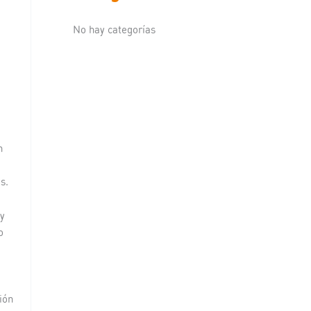
No hay categorías
n
s.
 y
o
ión