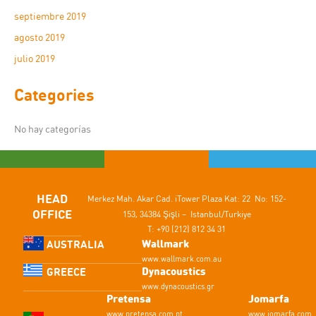
septiembre 2019
agosto 2019
julio 2019
Categories
No hay categorías
HEAD
Merkez Mah. Akar Cad.
iTower Plaza Kat: 22 No: 152-
OFFICE
153,
34384 Şişli – Istanbul/Turkiye
T: +90 (212) 812 34 31
Wallmark
AUSTRALIA
www.wallmark.com.au
Dynacoustics
GREECE
www.dynacoustics.gr
Pretensa
Jomarfa
www.pretensa.com.pt
www.jomarfa.com