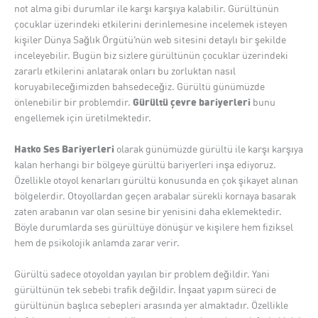
not alma gibi durumlar ile karşı karşıya kalabilir. Gürültünün
çocuklar üzerindeki etkilerini derinlemesine incelemek isteyen
kişiler Dünya Sağlık Örgütü’nün web sitesini detaylı bir şekilde
inceleyebilir. Bugün biz sizlere gürültünün çocuklar üzerindeki
zararlı etkilerini anlatarak onları bu zorluktan nasıl
koruyabileceğimizden bahsedeceğiz. Gürültü günümüzde
Gürültü çevre bariyerleri
önlenebilir bir problemdir.
bunu
engellemek için üretilmektedir.
Hatko Ses Bariyerleri
olarak günümüzde gürültü ile karşı karşıya
kalan herhangi bir bölgeye gürültü bariyerleri inşa ediyoruz.
Özellikle otoyol kenarları gürültü konusunda en çok şikayet alınan
bölgelerdir. Otoyollardan geçen arabalar sürekli kornaya basarak
zaten arabanın var olan sesine bir yenisini daha eklemektedir.
Böyle durumlarda ses gürültüye dönüşür ve kişilere hem fiziksel
hem de psikolojik anlamda zarar verir.
Gürültü sadece otoyoldan yayılan bir problem değildir. Yani
gürültünün tek sebebi trafik değildir. İnşaat yapım süreci de
gürültünün başlıca sebepleri arasında yer almaktadır. Özellikle