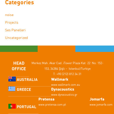
Categories
noise
Projects
Ses Panelleri
Uncategorized
HEAD
Merkez Mah. Akar Cad.
iTower Plaza Kat: 22 No: 152-
OFFICE
153,
34384 Şişli – Istanbul/Turkiye
T: +90 (212) 812 34 31
Wallmark
AUSTRALIA
www.wallmark.com.au
Dynacoustics
GREECE
www.dynacoustics.gr
Pretensa
Jomarfa
www.pretensa.com.pt
www.jomarfa.com
PORTUGAL