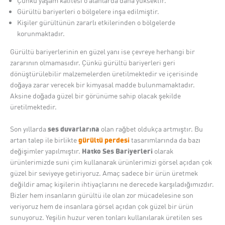
Çünkü yaşam kalitesi o alanlarda daha yüksektir.
Gürültü bariyerleri o bölgelere inşa edilmiştir.
Kişiler gürültünün zararlı etkilerinden o bölgelerde
korunmaktadır.
Gürültü bariyerlerinin en güzel yanı ise çevreye herhangi bir
zararının olmamasıdır. Çünkü gürültü bariyerleri geri
dönüştürülebilir malzemelerden üretilmektedir ve içerisinde
doğaya zarar verecek bir kimyasal madde bulunmamaktadır.
Aksine doğada güzel bir görünüme sahip olacak şekilde
üretilmektedir.
ses duvarlarına
Son yıllarda
olan rağbet oldukça artmıştır. Bu
gürültü perdesi
artan talep ile birlikte
tasarımlarında da bazı
Hatko Ses Bariyerleri
değişimler yapılmıştır.
olarak
ürünlerimizde suni çim kullanarak ürünlerimizi görsel açıdan çok
güzel bir seviyeye getiriyoruz. Amaç sadece bir ürün üretmek
değildir amaç kişilerin ihtiyaçlarını ne derecede karşıladığımızdır.
Bizler hem insanların gürültü ile olan zor mücadelesine son
veriyoruz hem de insanlara görsel açıdan çok güzel bir ürün
sunuyoruz. Yeşilin huzur veren tonları kullanılarak üretilen ses