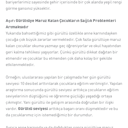
bariyerlerimiz sayesinde şehir içerisinde bir çok alanda yeşil rengi
görme şansınız yüksektir.
Aşırı Gürültüye Maruz Kalan Çocukların Sağlık Problemleri
Artmaktadır
Yukarıda bahsettiğimiz gibi gürültü özellikle anne karnındayken
çocuğa çok büyük zararlar vermektedir. Çok fazla gürültüye maruz
kalan çocuklar okuma yazmayı geç öğreniyorlar ve okul hayatından
geri kalma tehlikesi yaşıyorlar. Çünkü gürültü dikkat dağıtan bir
etmendir ve çocuklar bu etmenden çok daha kolay bir şekilde
etkilenmektedir.
Örneğin; uluslararası yapılan bir çalışmada her gün gürültü
seviyesi 10 desibel arttırılarak çocuklara eğitim verilmiştir. Yapılan
araştırma sonucunda gürültü seviyesi arttıkça çocukların eğitim
seviyelerinin düştüğünü ve öğrenme güçlüğü yaşadığı ortaya
çıkmıştır. Yani gürültü ile gelişim arasında doğrudan bir ilişki
Gürültü seviyesi
vardır.
arttıkça başarı oranı düşmektedir ve bu
da çocuklarımız için istemediğimiz bir durumdur.
Ayrıca anne karnında ya da doğduktan sonra gürültüye maruz